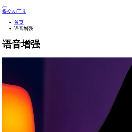
提交AI工具
首页
语音增强
语音增强