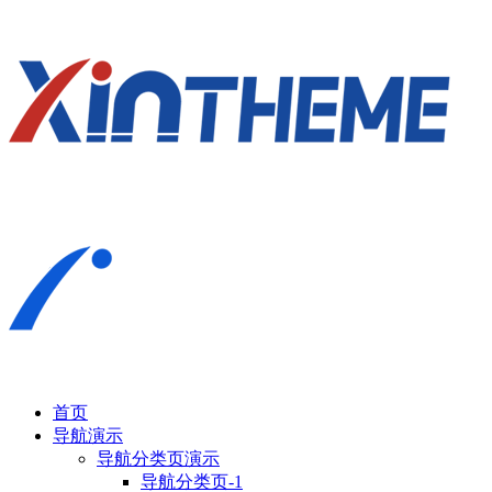
首页
导航演示
导航分类页演示
导航分类页-1