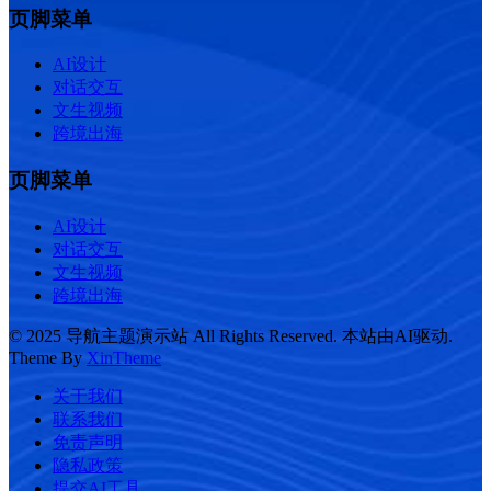
页脚菜单
AI设计
对话交互
文生视频
跨境出海
页脚菜单
AI设计
对话交互
文生视频
跨境出海
© 2025 导航主题演示站 All Rights Reserved. 本站由AI驱动.
Theme By
XinTheme
关于我们
联系我们
免责声明
隐私政策
提交AI工具