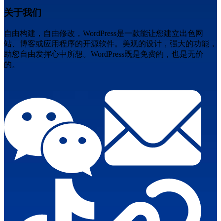
关于我们
自由构建，自由修改，WordPress是一款能让您建立出色网
站、博客或应用程序的开源软件。美观的设计，强大的功能，
助您自由发挥心中所想。WordPress既是免费的，也是无价
的。