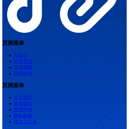
页脚菜单
AI设计
对话交互
文生视频
跨境出海
页脚菜单
关于我们
联系我们
免责声明
隐私政策
提交AI工具