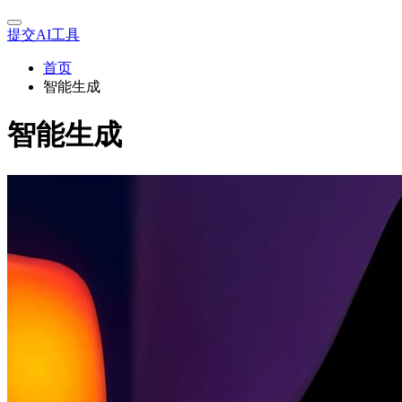
提交AI工具
首页
智能生成
智能生成