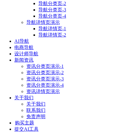
导航分类页-2
导航分类页-3
导航分类页-4
导航详情页演示
导航详情页-1
导航详情页-2
AI导航
电商导航
设计师导航
新闻资讯
资讯分类页演示-1
资讯分类页演示-2
资讯分类页演示-3
资讯分类页演示-4
资讯详情页演示
关于我们
关于我们
联系我们
免责声明
购买主题
提交AI工具