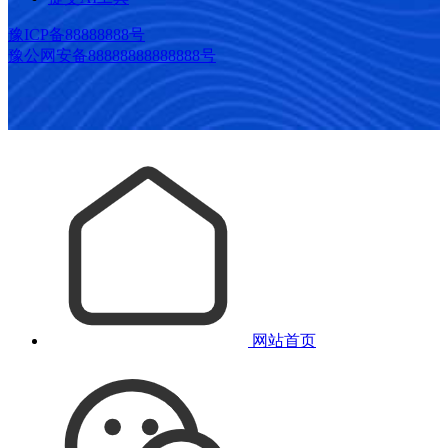
豫ICP备88888888号
豫公网安备88888888888888号
网站首页