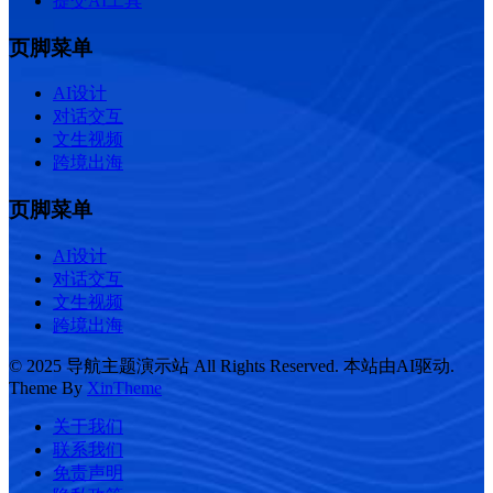
提交AI工具
页脚菜单
AI设计
对话交互
文生视频
跨境出海
页脚菜单
AI设计
对话交互
文生视频
跨境出海
© 2025 导航主题演示站 All Rights Reserved. 本站由AI驱动.
Theme By
XinTheme
关于我们
联系我们
免责声明