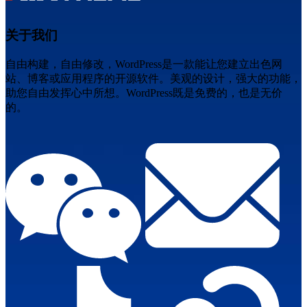
关于我们
自由构建，自由修改，WordPress是一款能让您建立出色网
站、博客或应用程序的开源软件。美观的设计，强大的功能，
助您自由发挥心中所想。WordPress既是免费的，也是无价
的。