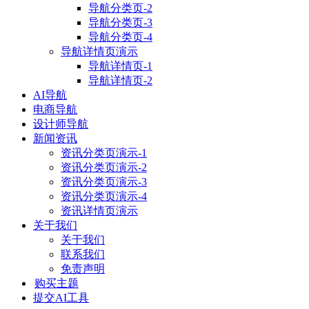
导航分类页-2
导航分类页-3
导航分类页-4
导航详情页演示
导航详情页-1
导航详情页-2
AI导航
电商导航
设计师导航
新闻资讯
资讯分类页演示-1
资讯分类页演示-2
资讯分类页演示-3
资讯分类页演示-4
资讯详情页演示
关于我们
关于我们
联系我们
免责声明
购买主题
提交AI工具