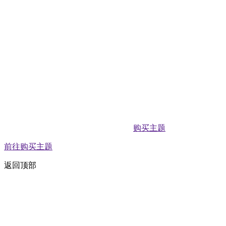
购买主题
前往购买主题
返回顶部