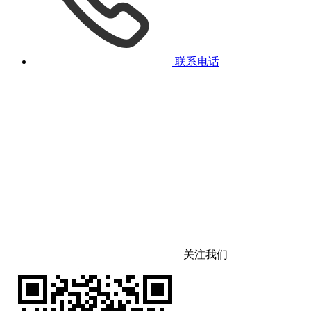
联系电话
关注我们