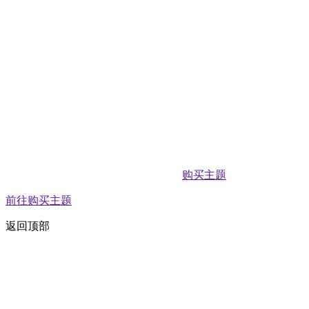
购买主题
前往购买主题
返回顶部