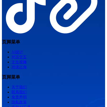
页脚菜单
AI设计
对话交互
文生视频
跨境出海
页脚菜单
关于我们
联系我们
免责声明
隐私政策