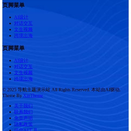
页脚菜单
AI设计
对话交互
文生视频
跨境出海
页脚菜单
AI设计
对话交互
文生视频
跨境出海
© 2025 导航主题演示站 All Rights Reserved. 本站由AI驱动.
Theme By
XinTheme
关于我们
联系我们
免责声明
隐私政策
提交AI工具