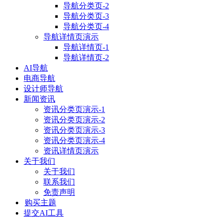
导航分类页-2
导航分类页-3
导航分类页-4
导航详情页演示
导航详情页-1
导航详情页-2
AI导航
电商导航
设计师导航
新闻资讯
资讯分类页演示-1
资讯分类页演示-2
资讯分类页演示-3
资讯分类页演示-4
资讯详情页演示
关于我们
关于我们
联系我们
免责声明
购买主题
提交AI工具