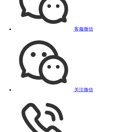
客服微信
关注微信