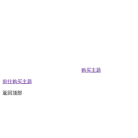
购买主题
前往购买主题
返回顶部