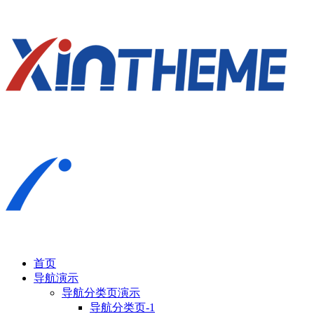
首页
导航演示
导航分类页演示
导航分类页-1