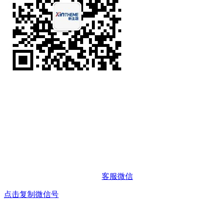
客服微信
点击复制微信号