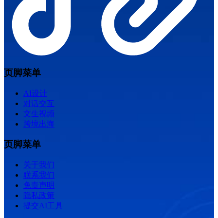
页脚菜单
AI设计
对话交互
文生视频
跨境出海
页脚菜单
关于我们
联系我们
免责声明
隐私政策
提交AI工具