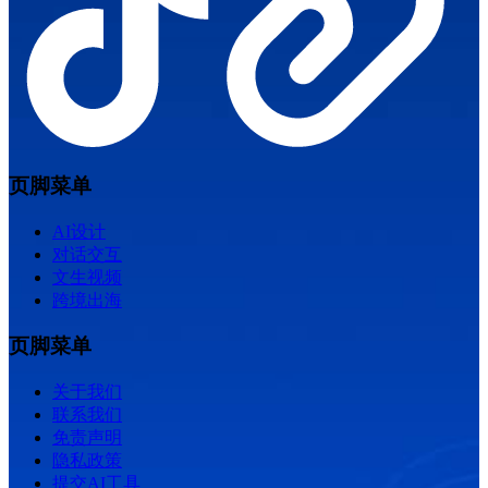
页脚菜单
AI设计
对话交互
文生视频
跨境出海
页脚菜单
关于我们
联系我们
免责声明
隐私政策
提交AI工具