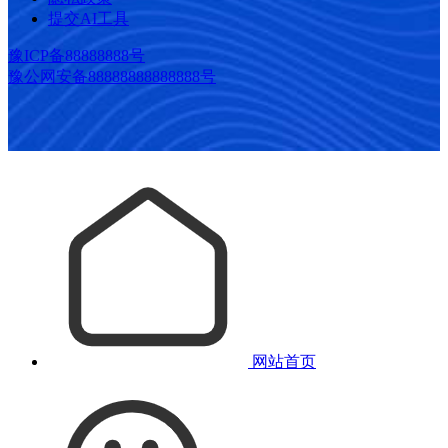
提交AI工具
豫ICP备88888888号
豫公网安备88888888888888号
网站首页