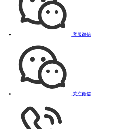
客服微信
关注微信