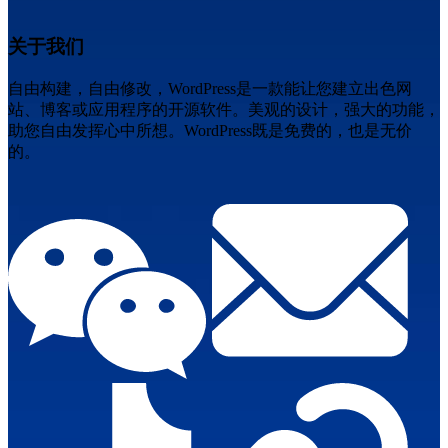
关于我们
自由构建，自由修改，WordPress是一款能让您建立出色网
站、博客或应用程序的开源软件。美观的设计，强大的功能，
助您自由发挥心中所想。WordPress既是免费的，也是无价
的。